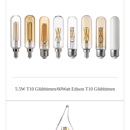
5.5W T10 Glühbirnen/60Watt Edison T10 Glühbirnen