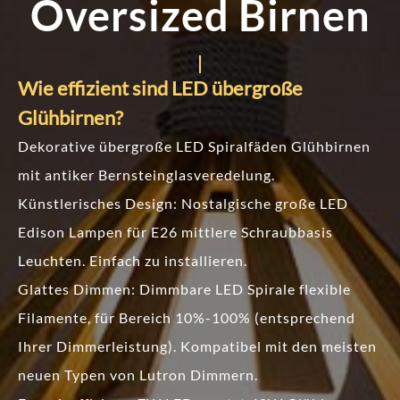
Oversized Birnen
Wie effizient sind LED übergroße
Glühbirnen?
Dekorative übergroße LED Spiralfäden Glühbirnen
mit antiker Bernsteinglasveredelung.
Künstlerisches Design: Nostalgische große LED
Edison Lampen für E26 mittlere Schraubbasis
Leuchten. Einfach zu installieren.
Glattes Dimmen: Dimmbare LED Spirale flexible
Filamente, für Bereich 10%-100% (entsprechend
Ihrer Dimmerleistung). Kompatibel mit den meisten
neuen Typen von Lutron Dimmern.