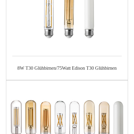
8W T30 Glühbirnen/75Watt Edison T30 Glühbirnen