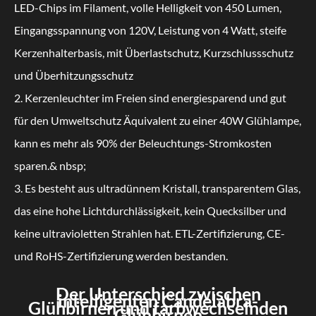
LED-Chips im Filament, volle Helligkeit von 450 Lumen,
Eingangsspannung von 120V, Leistung von 4 Watt, steife
Kerzenhalterbasis, mit Überlastschutz, Kurzschlussschutz
und Überhitzungsschutz
2. Kerzenleuchter im Freien sind energiesparend und gut
für den Umweltschutz Äquivalent zu einer 40W Glühlampe,
kann es mehr als 90% der Beleuchtungs-Stromkosten
sparen.& nbsp;
3. Es besteht aus ultradünnem Kristall, transparentem Glas,
das eine hohe Lichtdurchlässigkeit, kein Quecksilber und
keine ultravioletten Strahlen hat. ETL-Zertifizierung, CE-
und RoHS-Zertifizierung werden bestanden.
Der Unterschied zwischen
intelligenten Candelabra-
Glühbirnen und farbwechselnden
Glühbirnen