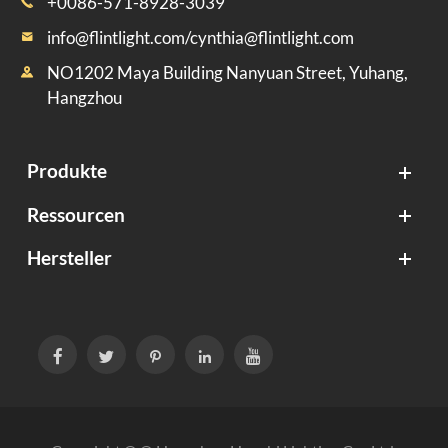
+0086-571-8928-3039

info@flintlight.com/cynthia@flintlight.com

NO1202 Maya Building Nanyuan Street, Yuhang,

Hangzhou
Produkte
Ressourcen
Hersteller




